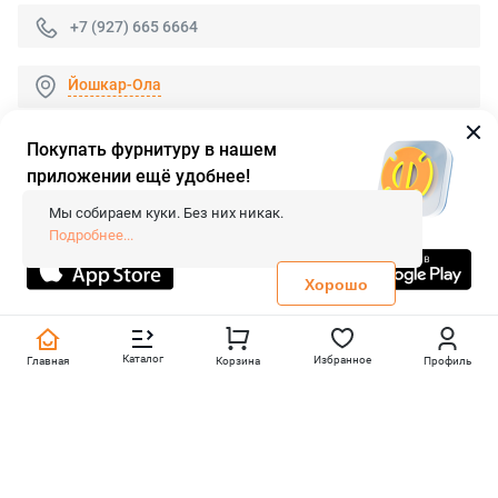
+7 (927) 665 6664
Йошкар-Ола
Покупать фурнитуру в нашем
приложении ещё удобнее!
© 2026 «FieraShop.ru»
Сопровождение сайта
- Вебформат.
Мы собираем куки. Без них никак.
Все права защищены.
Подробнее...
Не является публичной офертой
Политика конфиденциальности
Хорошо
Каталог
Избранное
Главная
Корзина
Профиль