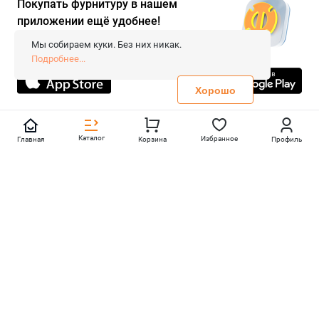
Покупать фурнитуру в нашем
приложении ещё удобнее!
© 2026 «FieraShop.ru»
Сопровождение сайта
- Вебформат.
Мы собираем куки. Без них никак.
Все права защищены.
Подробнее...
Не является публичной офертой
Политика конфиденциальности
Хорошо
Каталог
Избранное
Главная
Корзина
Профиль