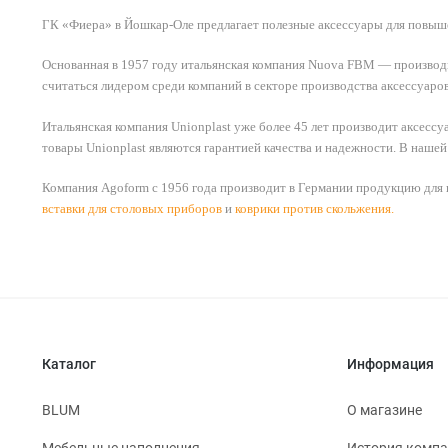
ГК «Фиера» в Йошкар-Оле предлагает полезные аксессуары для повыш
Основанная в 1957 году итальянская компания Nuova FBM — производ
считаться лидером среди компаний в секторе производства аксессуаро
Итальянская компания Unionplast уже более 45 лет производит аксесс
товары Unionplast являются гарантией качества и надежности. В наш
Компания Agoform с 1956 года производит в Германии продукцию для 
вставки для столовых приборов
и
коврики против скольжения
.
Каталог
Информация
BLUM
О магазине