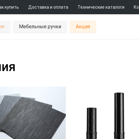
ак купить
Доставка и оплата
Технические каталоги
Ко
ия
Мебельные ручки
Акция
ния