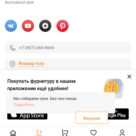
выходные дни
+7 (927) 665 6664
Йошкар-Ола
Покупать фурнитуру в нашем
приложении ещё удобнее!
© 2026 «FieraShop.ru»
Сопровождение сайта
- Вебформат.
Мы собираем куки. Без них никак.
Все права защищены.
Подробнее...
Не является публичной офертой
Политика конфиденциальности
Хорошо