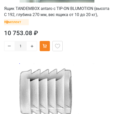
Ящик TANDEMBOX antaro с TIP-ON BLUMOTION (высота
С 192, глубина 270 мм, вес ящика от 10 до 20 кг),
крепление INSERTA, белый
Комплект
10 753.08 ₽
–
+