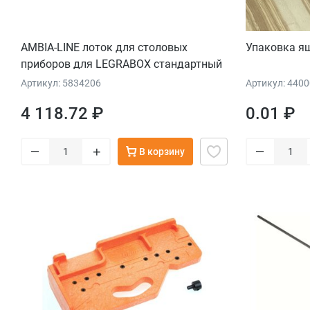
AMBIA-LINE лоток для столовых
Упаковка я
приборов для LEGRABOX стандартный
ящик, 4 лотка для столовых приборов,
Артикул: 5834206
Артикул: 440
НД=450 мм, ширина=300 мм, терра-
4 118.72 ₽
0.01 ₽
черный
–
–
+
В корзину