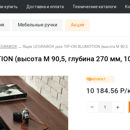
ак купить
Доставка и оплата
Технические каталоги
Ко
ия
Мебельные ручки
Акция
LEGRABOX
→
Ящик LEGRABOX pure TIP-ON BLUMOTION (высота M 90,5, гл
N (высота M 90,5, глубина 270 мм, 10-
Комплект
10 184.56 Р/
–
+