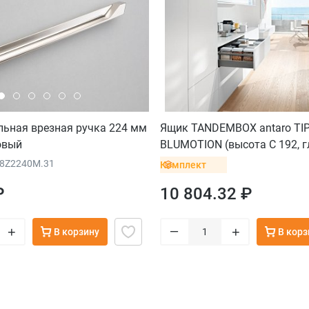
ельная врезная ручка 224 мм
Ящик TANDEMBOX antaro TI
овый
BLUMOTION (высота C 192, г
мм, до 10 кг), крепление IN
88Z2240M.31
Комплект
орион
₽
10 804.32 ₽
–
+
+
В корзину
В корз