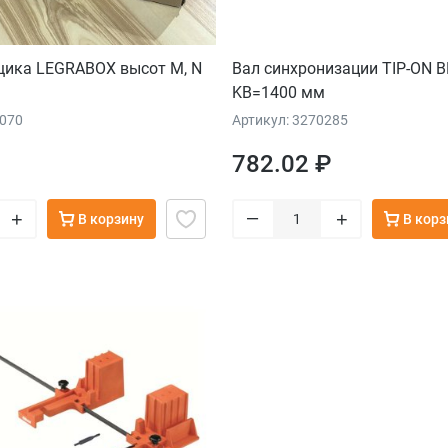
щика LEGRABOX высот M, N
Вал синхронизации TIP-ON 
KB=1400 мм
0070
Артикул: 3270285
782.02 ₽
–
+
+
В корзину
В корз