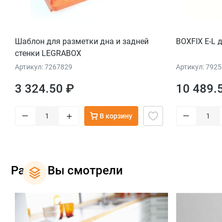
Шаблон для разметки дна и задней
BOXFIX E-L 
стенки LEGRABOX
Артикул: 7267829
Артикул: 792
3 324.50 ₽
10 489.
–
–
+
В корзину
Ранее Вы смотрели