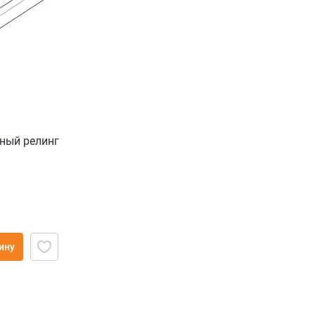
ный релинг
ину