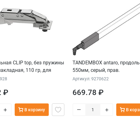
ьная CLIP top, без пружины
TANDEMBOX antaro, продоль
накладная, 110 гр, для
550мм, серый, прав.
адов
3928
Артикул: 9270622
2 ₽
669.78 ₽
–
+
+
В корзину
В корз