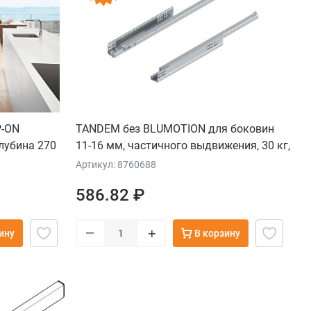
P-ON
TANDEM без BLUMOTION для боковин
лубина 270
11-16 мм, частичного выдвижения, 30 кг,
SERTA, серый
500мм, комплект
Артикул: 8760688
586.82 ₽
–
+
ину
В корзину