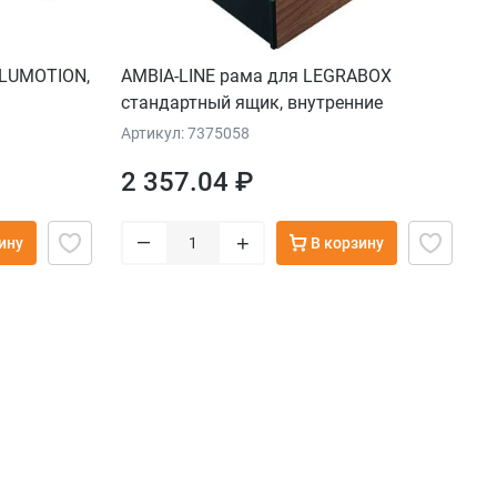
BLUMOTION,
AMBIA-LINE рама для LEGRABOX
стандартный ящик, внутренние
разделители из дерева, от НД=270 мм,
Артикул: 7375058
ширина=242 мм, орех "Теннесси"/терра-
2 357.04 ₽
черный
–
+
ину
В корзину