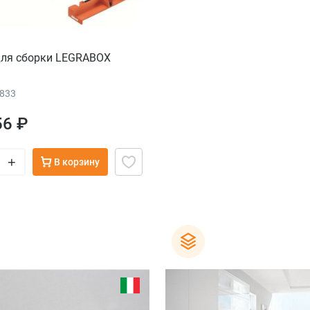
для сборки LEGRABOX
5833
56 ₽
+
В корзину