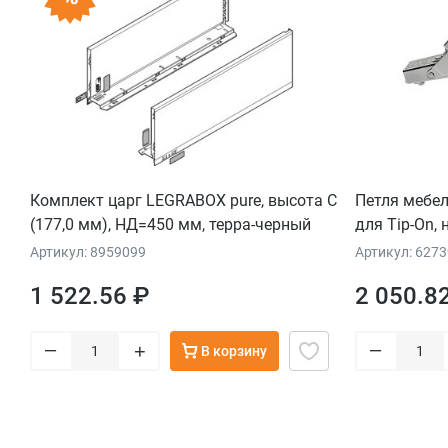
Комплект царг LEGRABOX pure, высота C
Петля мебел
(177,0 мм), НД=450 мм, терра-черный
для Tip-On, 
тонких фас
Артикул: 8959099
Артикул: 627
1 522.56 ₽
2 050.8
–
–
+
В корзину