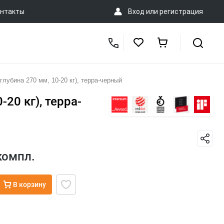
нтакты
Вход
или
регистрация
убина 270 мм, 10-20 кг), терра-черный
20 кг), терра-
компл.
В корзину