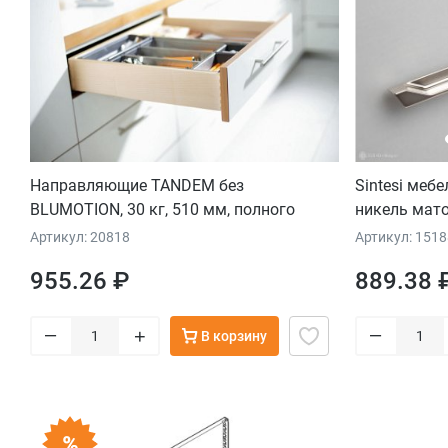
Направляющие TANDEM без
Sintesi меб
BLUMOTION, 30 кг, 510 мм, полного
никель мат
выдвижения для боковин 11-16 мм,
Артикул: 20818
Артикул: 151
комплект
955.26 ₽
889.38 
–
–
+
В корзину