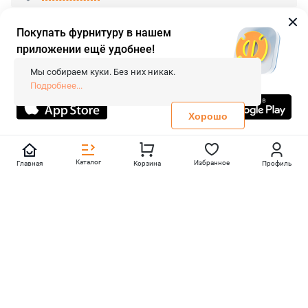
Покупать фурнитуру в нашем
приложении ещё удобнее!
© 2026 «FieraShop.ru»
Сопровождение сайта
- Вебформат.
Мы собираем куки. Без них никак.
Все права защищены.
Подробнее...
Не является публичной офертой
Политика конфиденциальности
Хорошо
Каталог
Избранное
Главная
Корзина
Профиль