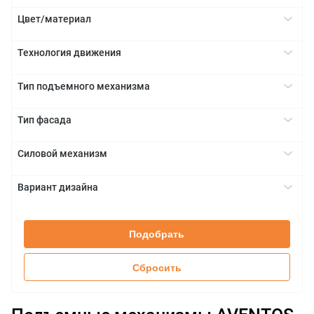
Да
+
Цвет/материал
белый
+
Технология движения
серый
BLUMOTION
+
темно-серый
Тип подъемного механизма
TIP-ON
HKi
+
Тип фасада
алюминиевая рамка
+
Силовой механизм
глухой фасад
23
+
Вариант дизайна
25
без заглушек
+
27
с заглушками
28
Подобрать
Сбросить